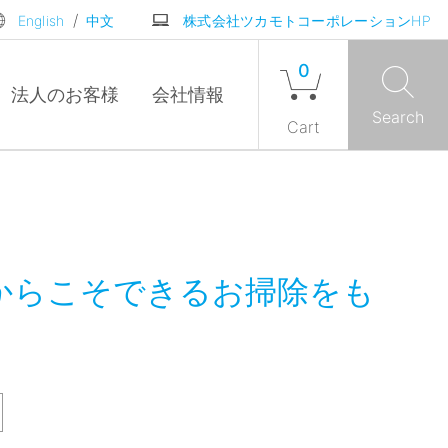
/
English
中文
株式会社ツカモトコーポレーションHP
0
法人の
お客様
会社
情報
Search
Cart
からこそできるお掃除をも
。