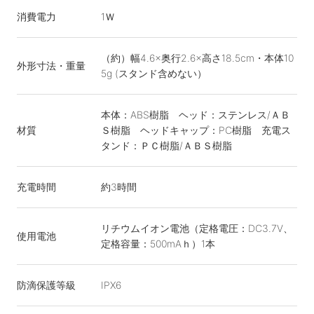
消費電力
1Ｗ
（約）幅4.6×奥行2.6×高さ18.5cm・本体10
外形寸法・重量
5g (スタンド含めない）
本体：ABS樹脂 ヘッド：ステンレス/ＡＢ
材質
Ｓ樹脂 ヘッドキャップ：PC樹脂 充電ス
タンド：ＰＣ樹脂/ＡＢＳ樹脂
充電時間
約3時間
リチウムイオン電池（定格電圧：DC3.7V、
使用電池
定格容量：500mAｈ）1本
防滴保護等級
IPX6