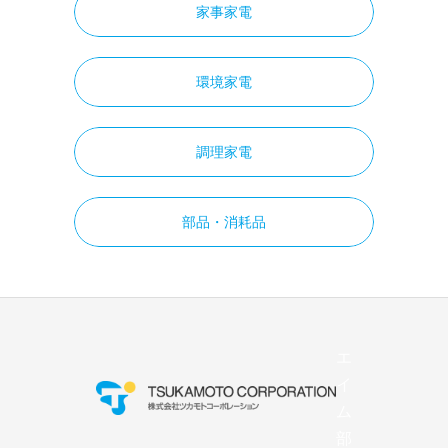
家事家電
環境家電
調理家電
部品・消耗品
エ
イ
ム
部